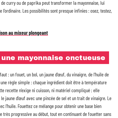
 de curry ou de paprika peut transformer la mayonnaise, lui
l’ordinaire. Les possibilités sont presque infinies : osez, testez,
ison au mixeur plongeant
r une mayonnaise onctueuse
t : un fouet, un bol, un jaune d’œuf, du vinaigre, de l’huile de
r une règle simple : chaque ingrédient doit être à température
e recette n’exige ni cuisson, ni matériel compliqué ; elle
le jaune d’œuf avec une pincée de sel et un trait de vinaigre. Le
n avec l’huile. Fouettez ce mélange pour obtenir une base bien
re très progressive au début, tout en continuant de fouetter sans