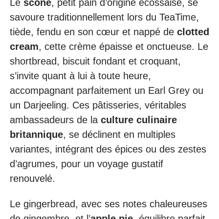
Le
scone
, petit pain d’origine écossaise, se
savoure traditionnellement lors du TeaTime,
tiède, fendu en son cœur et nappé de
clotted
cream
, cette crème épaisse et onctueuse. Le
shortbread, biscuit fondant et croquant,
s’invite quant à lui à toute heure,
accompagnant parfaitement un Earl Grey ou
un Darjeeling. Ces pâtisseries, véritables
ambassadeurs de la
culture culinaire
britannique
, se déclinent en multiples
variantes, intégrant des épices ou des zestes
d’agrumes, pour un voyage gustatif
renouvelé.
Le gingerbread, avec ses notes chaleureuses
de gingembre, et l’
apple pie
, équilibre parfait