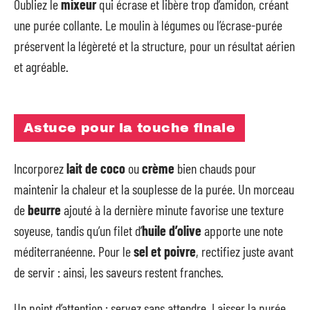
Oubliez le
mixeur
qui écrase et libère trop d’amidon, créant
une purée collante. Le moulin à légumes ou l’écrase-purée
préservent la légèreté et la structure, pour un résultat aérien
et agréable.
Astuce pour la touche finale
Incorporez
lait de coco
ou
crème
bien chauds pour
maintenir la chaleur et la souplesse de la purée. Un morceau
de
beurre
ajouté à la dernière minute favorise une texture
soyeuse, tandis qu’un filet d’
huile d’olive
apporte une note
méditerranéenne. Pour le
sel et poivre
, rectifiez juste avant
de servir : ainsi, les saveurs restent franches.
Un point d’attention : servez sans attendre. Laisser la purée