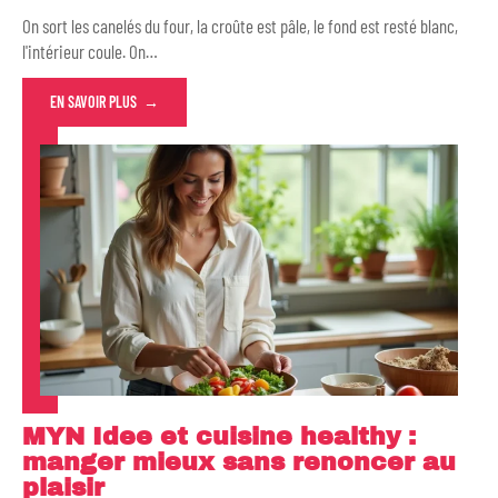
On sort les canelés du four, la croûte est pâle, le fond est resté blanc,
l'intérieur coule. On
…
EN SAVOIR PLUS
MYN Idee et cuisine healthy :
manger mieux sans renoncer au
plaisir