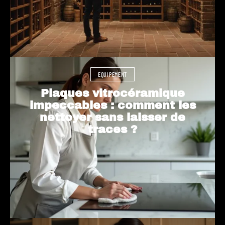
EQUIPEMENT
Plaques vitrocéramique
impeccables : comment les
nettoyer sans laisser de
traces ?