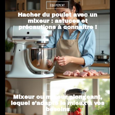
EQUIPEMENT
Hacher du poulet avec un
mixeur : astuces et
précautions à connaître !
EQUIPEMENT
Mixeur ou mixeur plongeant,
lequel s’adapte le mieux à vos
besoins