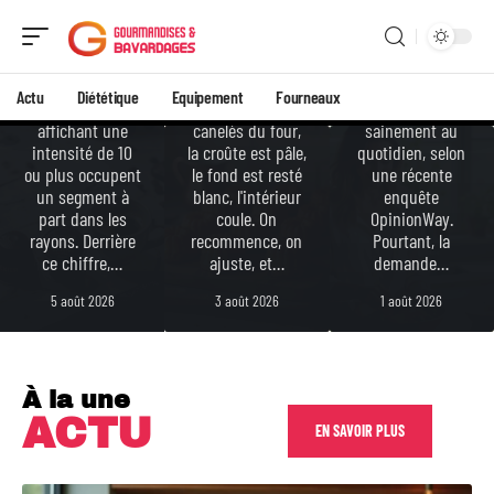
café
,
Français
corsé
erreurs
déclarent
Les capsules
manquer
à éviter
compatibles
d'inspiration pour
Actu
Diététique
Equipement
Fourneaux
Nespresso
On sort les
cuisiner
affichant une
canelés du four,
sainement au
intensité de 10
la croûte est pâle,
quotidien, selon
ou plus occupent
le fond est resté
une récente
un segment à
blanc, l'intérieur
enquête
part dans les
coule. On
OpinionWay.
rayons. Derrière
recommence, on
Pourtant, la
ce chiffre,
…
ajuste, et
…
demande
…
5 août 2026
3 août 2026
1 août 2026
À la une
ACTU
EN SAVOIR PLUS