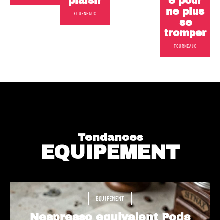
plaisir
e pour
ne plus
FOURNEAUX
se
tromper
FOURNEAUX
Tendances
EQUIPEMENT
EQUIPEMENT
Nespresso equivalent Pods