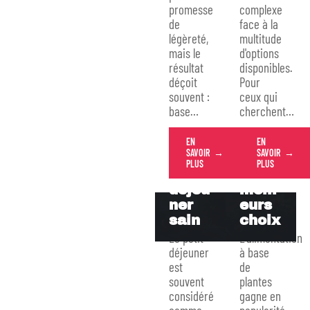
:
Proté
promesse
complexe
bienf
ines :
de
face à la
aits,
quel
légèreté,
multitude
mais le
d'options
incon
légu
résultat
disponibles.
vénie
me
déçoit
Pour
nts
en
souvent :
ceux qui
et
est
base
…
cherchent
…
cons
riche
eils
?
EN
EN
pour
Déco
SAVOIR
SAVOIR
un
uvrez
PLUS
PLUS
petit-
les
déjeu
meill
ner
eurs
sain
choix
Le petit-
L'alimentation
déjeuner
à base
est
de
souvent
plantes
considéré
gagne en