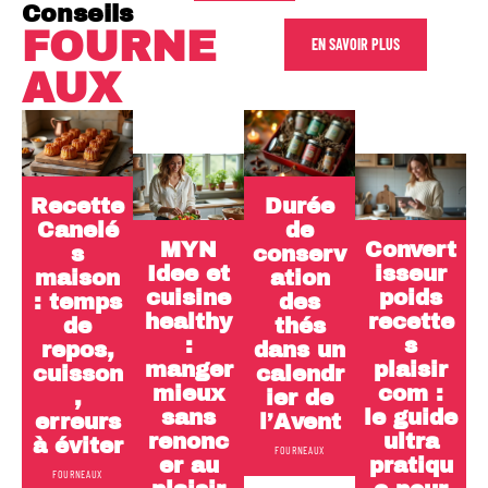
Conseils
FOURNE
EN SAVOIR PLUS
AUX
Recette
Durée
Canelé
de
MYN
Convert
s
conserv
Idee et
isseur
maison
ation
cuisine
poids
: temps
des
healthy
recette
de
thés
:
s
repos,
dans un
manger
plaisir
cuisson
calendr
mieux
com :
,
ier de
sans
le guide
erreurs
l’Avent
renonc
ultra
à éviter
FOURNEAUX
er au
pratiqu
FOURNEAUX