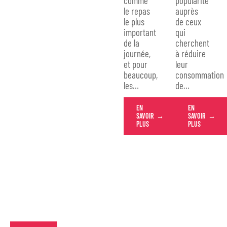
comme
popularité
le repas
auprès
le plus
de ceux
important
qui
de la
cherchent
journée,
à réduire
et pour
leur
beaucoup,
consommation
les
…
de
…
EN
EN
SAVOIR
SAVOIR
PLUS
PLUS