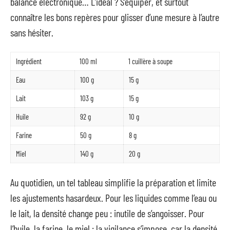
balance électronique… L’idéal ? S’équiper, et surtout
connaître les bons repères pour glisser d’une mesure à l’autre
sans hésiter.
Ingrédient
100 ml
1 cuillère à soupe
Eau
100 g
15 g
Lait
103 g
15 g
Huile
92 g
10 g
Farine
50 g
8 g
Miel
140 g
20 g
Au quotidien, un tel tableau simplifie la préparation et limite
les ajustements hasardeux. Pour les liquides comme l’eau ou
le lait, la densité change peu : inutile de s’angoisser. Pour
l’huile, la farine, le miel : la vigilance s’impose, car la densité