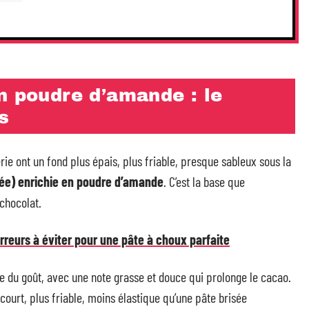
n poudre d’amande : le
s
ie ont un fond plus épais, plus friable, presque sableux sous la
rée) enrichie en poudre d’amande
. C’est la base que
 chocolat.
erreurs à éviter pour une pâte à choux parfaite
e du goût, avec une note grasse et douce qui prolonge le cacao.
 court, plus friable, moins élastique qu’une pâte brisée