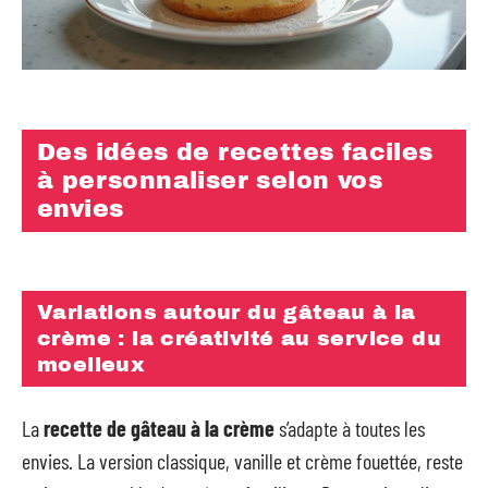
Des idées de recettes faciles
à personnaliser selon vos
envies
Variations autour du gâteau à la
crème : la créativité au service du
moelleux
La
recette de gâteau à la crème
s’adapte à toutes les
envies. La version classique, vanille et crème fouettée, reste