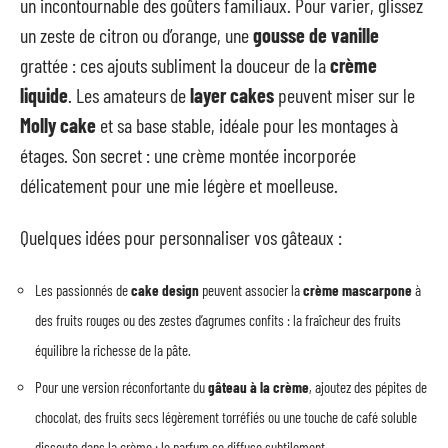
un incontournable des goûters familiaux. Pour varier, glissez
un zeste de citron ou d’orange, une
gousse de vanille
grattée : ces ajouts subliment la douceur de la
crème
liquide
. Les amateurs de
layer cakes
peuvent miser sur le
Molly cake
et sa base stable, idéale pour les montages à
étages. Son secret : une crème montée incorporée
délicatement pour une mie légère et moelleuse.
Quelques idées pour personnaliser vos gâteaux :
Les passionnés de
cake design
peuvent associer la
crème mascarpone
à
des fruits rouges ou des zestes d’agrumes confits : la fraîcheur des fruits
équilibre la richesse de la pâte.
Pour une version réconfortante du
gâteau à la crème
, ajoutez des pépites de
chocolat, des fruits secs légèrement torréfiés ou une touche de café soluble
dissoute dans la crème : le parfum se diffuse subtilement.