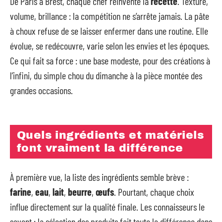
De Paris à Brest, chaque chef réinvente la
recette
. Texture,
volume, brillance : la compétition ne s’arrête jamais. La pâte
à choux refuse de se laisser enfermer dans une routine. Elle
évolue, se redécouvre, varie selon les envies et les époques.
Ce qui fait sa force : une base modeste, pour des créations à
l’infini, du simple chou du dimanche à la pièce montée des
grandes occasions.
Quels ingrédients et matériels
font vraiment la différence
À première vue, la liste des ingrédients semble brève :
farine
,
eau
,
lait
,
beurre
,
œufs
. Pourtant, chaque choix
influe directement sur la qualité finale. Les connaisseurs le
savent : la sélection des produits fait toute la différence dans