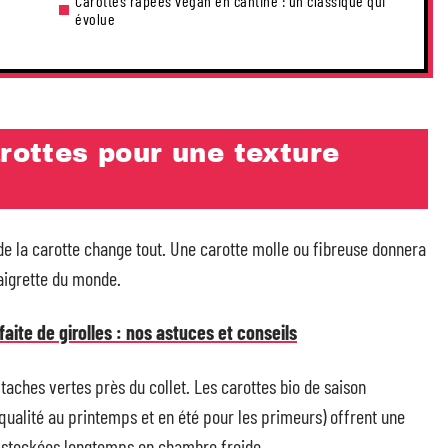
Carottes râpées vegan en cantine : un classique qui
évolue
arottes pour une texture
e la carotte change tout. Une carotte molle ou fibreuse donnera
aigrette du monde.
faite de girolles : nos astuces et conseils
 taches vertes près du collet. Les carottes bio de saison
 qualité au printemps et en été pour les primeurs) offrent une
 stockées longtemps en chambre froide.