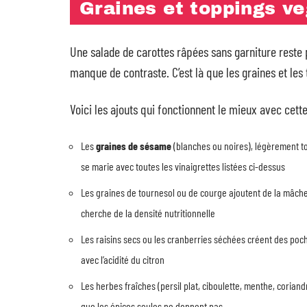
Graines et toppings ve
Une salade de carottes râpées sans garniture reste
manque de contraste. C’est là que les graines et les 
Voici les ajouts qui fonctionnent le mieux avec cett
Les
graines de sésame
(blanches ou noires), légèrement to
se marie avec toutes les vinaigrettes listées ci-dessus
Les graines de tournesol ou de courge ajoutent de la mâche
cherche de la densité nutritionnelle
Les raisins secs ou les cranberries séchées créent des poc
avec l’acidité du citron
Les herbes fraîches (persil plat, ciboulette, menthe, corian
que les épices seules ne donnent pas