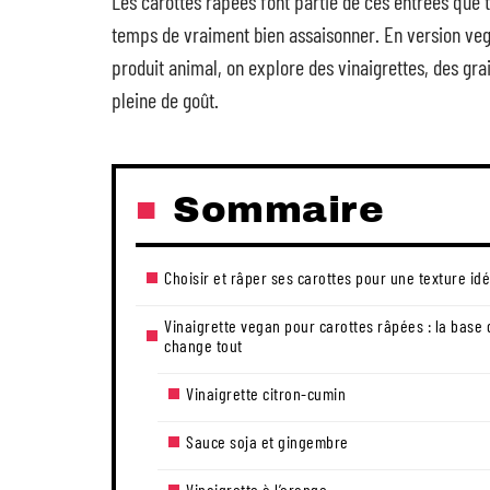
Les carottes râpées font partie de ces entrées que
temps de vraiment bien assaisonner. En version vega
produit animal, on explore des vinaigrettes, des gr
pleine de goût.
Sommaire
Choisir et râper ses carottes pour une texture id
Vinaigrette vegan pour carottes râpées : la base 
change tout
Vinaigrette citron-cumin
Sauce soja et gingembre
Vinaigrette à l’orange