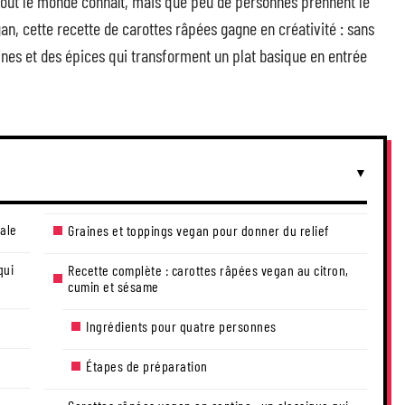
 tout le monde connaît, mais que peu de personnes prennent le
n, cette recette de carottes râpées gagne en créativité : sans
aines et des épices qui transforment un plat basique en entrée
éale
Graines et toppings vegan pour donner du relief
qui
Recette complète : carottes râpées vegan au citron,
cumin et sésame
Ingrédients pour quatre personnes
Étapes de préparation