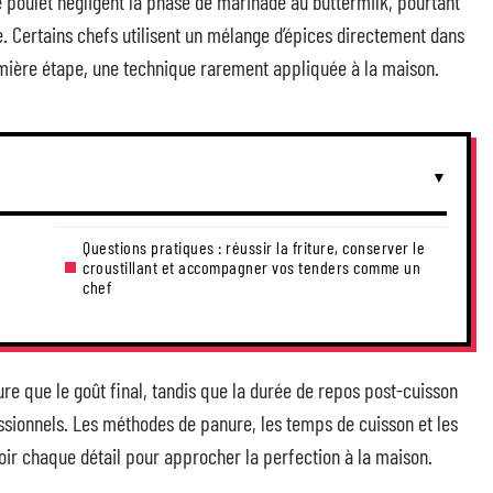
e poulet négligent la phase de marinade au buttermilk, pourtant
e. Certains chefs utilisent un mélange d’épices directement dans
emière étape, une technique rarement appliquée à la maison.
Questions pratiques : réussir la friture, conserver le
croustillant et accompagner vos tenders comme un
chef
ture que le goût final, tandis que la durée de repos post-cuisson
sionnels. Les méthodes de panure, les temps de cuisson et les
voir chaque détail pour approcher la perfection à la maison.