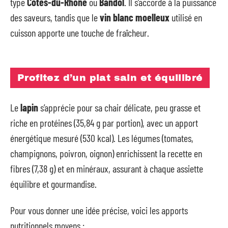
type
Côtes-du-Rhône
ou
Bandol
. Il s’accorde à la puissance
des saveurs, tandis que le
vin blanc moelleux
utilisé en
cuisson apporte une touche de fraîcheur.
Profitez d’un plat sain et équilibré
Le
lapin
s’apprécie pour sa chair délicate, peu grasse et
riche en protéines (35,84 g par portion), avec un apport
énergétique mesuré (530 kcal). Les légumes (tomates,
champignons, poivron, oignon) enrichissent la recette en
fibres (7,38 g) et en minéraux, assurant à chaque assiette
équilibre et gourmandise.
Pour vous donner une idée précise, voici les apports
nutritionnels moyens :