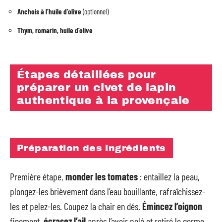
Anchois à l’huile d’olive
(optionnel)
Thym, romarin, huile d’olive
Étapes détaillées pour
préparer un civet de lapin
authentique à la provençale
Préparation des ingrédients
Première étape,
monder les tomates
: entaillez la peau,
plongez-les brièvement dans l’eau bouillante, rafraîchissez-
les et pelez-les. Coupez la chair en dés.
Émincez l’oignon
finement,
écrasez l’ail
après l’avoir pelé et retiré le germe.