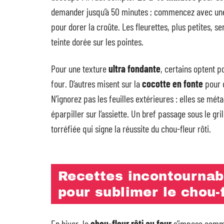
demander jusqu’à 50 minutes ; commencez avec une 
pour dorer la croûte. Les fleurettes, plus petites, 
teinte dorée sur les pointes.
Pour une texture
ultra fondante
, certains optent p
four. D’autres misent sur la
cocotte en fonte
pour c
N’ignorez pas les feuilles extérieures : elles se mé
éparpiller sur l’assiette. Un bref passage sous le gril
torréfiée qui signe la réussite du chou-fleur rôti.
Recettes incontournabl
pour sublimer le chou-f
En hiver, le
chou-fleur rôti au four
s’impose comme u