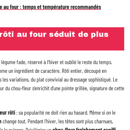
tte au four : temps et température recommandés
rôti au four séduit de plus
légume fade, réservé à l’hiver et oublié le reste du temps.
comme un ingrédient de caractère. Rôti entier, découpé en
es les variations, du plat convivial au dressage sophistiqué. Le
r du chou-fleur s’enrichit d’une pointe grillée, signature de cette
eur rôti
: sa popularité ne doit rien au hasard. Même si on le
n
change tout. Pendant l’hiver, les têtes sont plus charnues,
r la cuisson. Privilégier un
chou-fleur fraîchement cueilli
,