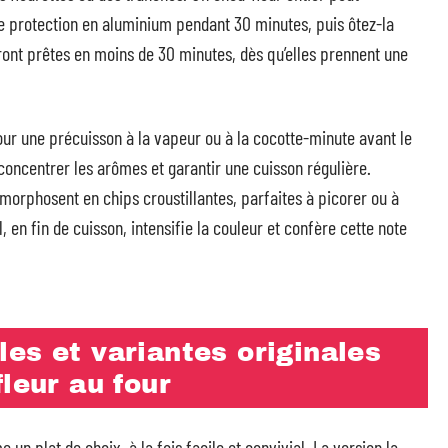
protection en aluminium pendant 30 minutes, puis ôtez-la
seront prêtes en moins de 30 minutes, dès qu’elles prennent une
our une précuisson à la vapeur ou à la cocotte-minute avant le
oncentrer les arômes et garantir une cuisson régulière.
tamorphosent en chips croustillantes, parfaites à picorer ou à
l, en fin de cuisson, intensifie la couleur et confère cette note
es et variantes originales
leur au four
n plat de choix, à la fois facile et convivial. La version la