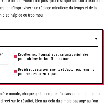
xture du chou-fleur bien plus qu’une simple cuisson à l’eau ou à
uestion d’improviser : un réglage minutieux du temps et de la
n plat insipide ou trop mou.
 en
Recettes incontournables et variantes originales
pour sublimer le chou-fleur au four
Des idées d’assaisonnements et d’accompagnements
pour renouveler vos repas
rnière minute, chaque geste compte. L’assaisonnement, le mode
irect sur le résultat, bien au-delà du simple passage au four.