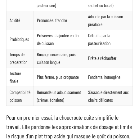
pasteurisée)
sachet ou bocal)
Adoucie par la cuisson
Acidité
Prononcée, franche
préalable
Préservés si ajoutée en fin
Détruits par la
Probiotiques
de cuisson
pasteurisation
Temps de
Rinçage nécessaire, puis
Prête à réchauffer
préparation
cuisson longue
Texture
Plus ferme, plus croquante
Fondante, homogène
finale
Compatibilité
Demande un adoucissement
S’associe directement aux
poisson
(crème, échalote)
chairs délicates
Pour un premier essai, la choucroute cuite simplifie le
travail. Elle pardonne les approximations de dosage et limite
le risque d’un plat trop acide qui masque le goût du poisson.